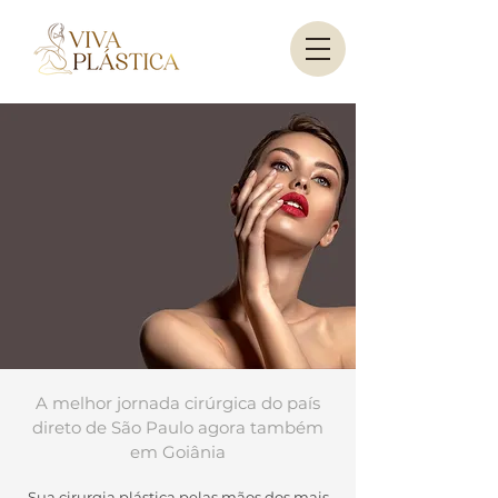
A melhor jornada cirúrgica do país
direto de São Paulo agora também
em Goiânia
Sua cirurgia plástica pelas mãos dos mais