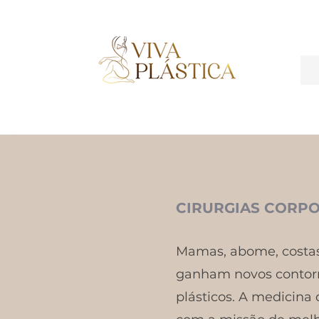
CIRURGIAS CORPO
Mamas, abome, costas,
ganham novos contorn
plásticos. A medicina 