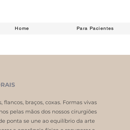
Home
Para Pacientes
RAIS
 flancos, braços, coxas. Formas vivas
os pelas mãos dos nossos cirurgiões
de ponta se une ao equilíbrio da arte