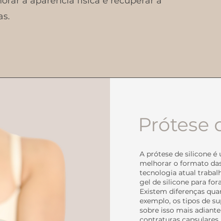
rar a aparência física e recuperar a
as.
Prótese 
A prótese de silicone 
melhorar o formato da
tecnologia atual traba
gel de silicone para for
Existem diferenças quan
exemplo, os tipos de su
sobre isso mais adiante
contraturas capsulares.