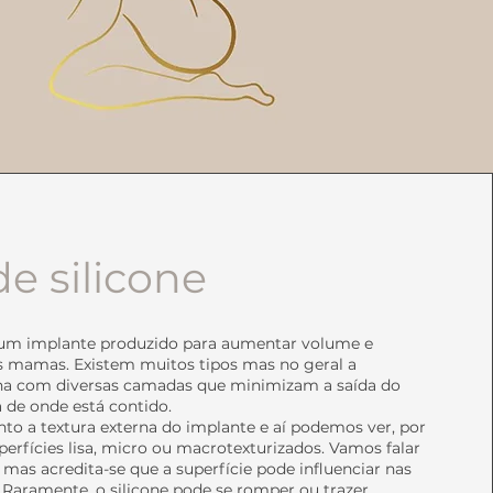
de silicone
é um implante produzido para aumentar volume e
s mamas. Existem muitos tipos mas no geral a
lha com diversas camadas que minimizam a saída do
a de onde está contido.
to a textura externa do implante e aí podemos ver, por
perfícies lisa, micro ou macrotexturizados. Vamos falar
 mas acredita-se que a superfície pode influenciar nas
 Raramente, o silicone pode se romper ou trazer